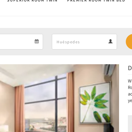
SUPERIOR ROOM TWIN
PREMIER ROOM TWIN BED
Departure
Guests
Departure
Guests
calendar
calendar
D
Next
Wi
R
a
y