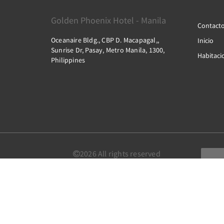
Golden Phoenix Hotel - Manila
Contact
Oceanaire Bldg., CBP D. Macapagal,,
Inicio
Sunrise Dr, Pasay, Metro Manila, 1300,
Habitaci
Philippines
2026
All rights reserved