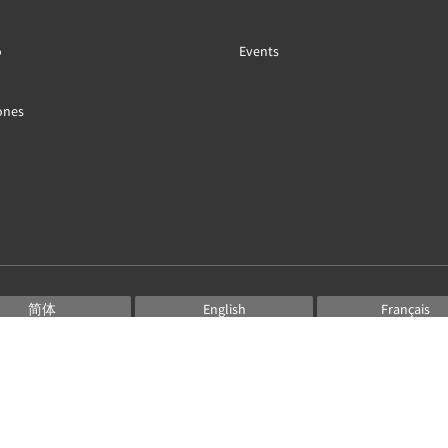
o
Events
ones
简体
English
Français
Deutsch
Bahasa Indonesia
Italiano
日本語
Português
Русский
Español
ไทย