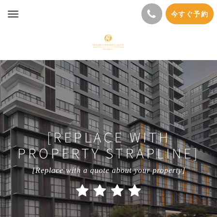
今すぐ予約
Toggle
navigation
[REPLACE WITH
PROPERTY STRAPLINE]
[Replace with a quote about your property]