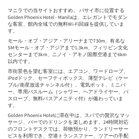
マニラでの当サイトおすすめ。 パサイ市に位置する
Golden Phoenix Hotel - Manilaは、エレガントでモダン
な客室、館内全域での無料Wi-Fi回線を提供していま
す。
モール・オブ・アジア・アリーナまで730m、有名な
SMモール・オブ・アジアまで1.3km、フィリピン文化
センターまで3km、ニノイ・アキノ国際空港まで6km
以内です。
市街景色を望む客室には、エアコン、ワードローブ、
iPodドック、セーフティボックス、薄型テレビ（ケー
ブル/衛星放送チャンネル付）、電気ポット、ミニバ
ー、専用バスルーム（シャワー、ヘアドライヤー、バ
スローブ、無料バスアメニティ付）が備わっていま
す。
Golden Phoenix Hotelに滞在中は、スパでの贅沢なマッ
サージ、バーでのドリンクを楽しめます。24時間対応
のフロントデスクでは、荷物預かり、ランドリーサー
ビスを利用でき、空港トランスファー、ツアーの手配