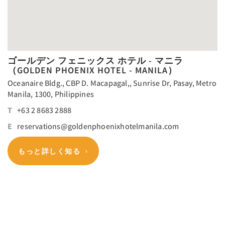
ゴールデン フェニックス ホテル - マニラ
（GOLDEN PHOENIX HOTEL - MANILA）
Oceanaire Bldg., CBP D. Macapagal,, Sunrise Dr, Pasay, Metro
Manila, 1300, Philippines
T
+63 2 8683 2888
E
reservations@goldenphoenixhotelmanila.com
もっと詳しく知る