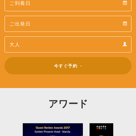
Arrival
Departure
calendar
Departure
Guests
calendar
Guests
calendar
今すぐ予約
アワード