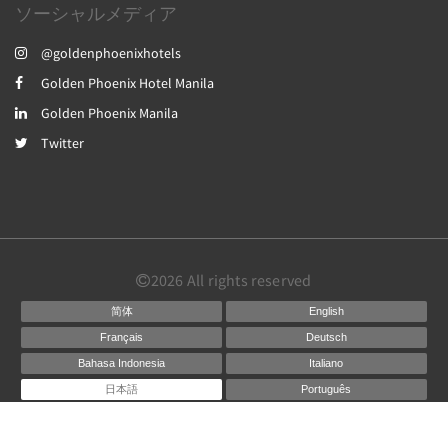
ソーシャルメディア
@goldenphoenixhotels
Golden Phoenix Hotel Manila
Golden Phoenix Manila
Twitter
2026
All rights reserved
简体
English
Français
Deutsch
Bahasa Indonesia
Italiano
日本語
Português
Русский
Español
ไทย