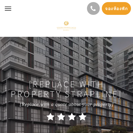
จองห้องพัก
Toggle
navigation
[REPLACE WITH
PROPERTY STRAPLINE]
[Replace with a quote about your property]