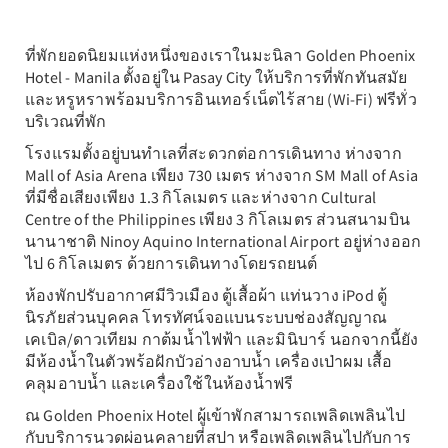
ที่พักยอดนิยมแห่งหนึ่งของเราในมะนิลา Golden Phoenix
Hotel - Manila ตั้งอยู่ใน Pasay City ให้บริการที่พักทันสมัย
และหรูหราพร้อมบริการอินเทอร์เน็ตไร้สาย (Wi-Fi) ฟรีทั่ว
บริเวณที่พัก
โรงแรมตั้งอยู่บนทำเลที่สะดวกต่อการเดินทาง ห่างจาก
Mall of Asia Arena เพียง 730 เมตร ห่างจาก SM Mall of Asia
ที่มีชื่อเสียงเพียง 1.3 กิโลเมตร และห่างจาก Cultural
Centre of the Philippines เพียง 3 กิโลเมตร ส่วนสนามบิน
นานาชาติ Ninoy Aquino International Airport อยู่ห่างออก
ไป 6 กิโลเมตร ด้วยการเดินทางโดยรถยนต์
ห้องพักปรับอากาศมีวิวเมือง ตู้เสื้อผ้า แท่นวาง iPod ตู้
นิรภัยส่วนบุคคล โทรทัศน์จอแบนระบบช่องสัญญาณ
เคเบิล/ดาวเทียม กาต้มน้ำไฟฟ้า และมินิบาร์ นอกจากนี้ยัง
มีห้องน้ำในตัวพร้อฝักบัวอ่างอาบน้ำ เครื่องเป่าผม เสื้อ
คลุมอาบน้ำ และเครื่องใช้ในห้องน้ำฟรี
ณ Golden Phoenix Hotel ผู้เข้าพักสามารถเพลิดเพลินไป
กับบริการนวดผ่อนคลายที่สปา หรือเพลิดเพลินไปกับการ