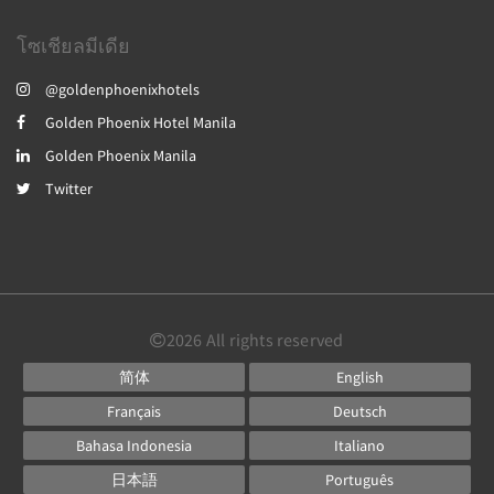
โซเชียลมีเดีย
@goldenphoenixhotels
Golden Phoenix Hotel Manila
Golden Phoenix Manila
Twitter
2026
All rights reserved
简体
English
Français
Deutsch
Bahasa Indonesia
Italiano
日本語
Português