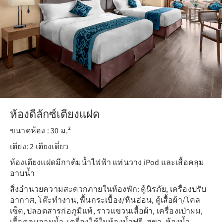
ห้องดีลักซ์เตียงแฝด
ขนาดห้อง : 30 ม.²
เตียง: 2 เตียงเดี่ยว
ห้องเตียงแฝดมีกาต้มน้ำไฟฟ้า แท่นวาง iPod และเสื้อคลุม
อาบน้ำ
สิ่งอำนวยความสะดวกภายในห้องพัก: ตู้นิรภัย, เครื่องปรับ
อากาศ, โต๊ะทำงาน, พื้นกระเบื้อง/หินอ่อน, ตู้เสื้อผ้า/โคล
เซ็ต, ปลอดสารก่อภูมิแพ้, ราวแขวนเสื้อผ้า, เครื่องเป่าผม,
เสื้อคลุมอาบน้ำ, เครื่องใช้ในห้องน้ำฟรี, สุขา, ห้องน้ำ,