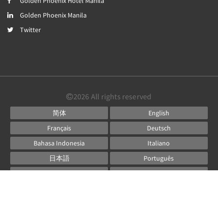
Golden Phoenix Hotel Manila
Golden Phoenix Manila
Twitter
2026
All rights reserved
简体
English
Français
Deutsch
Bahasa Indonesia
Italiano
日本語
Português
Русский
Español
ไทย
Powered by
Canvas