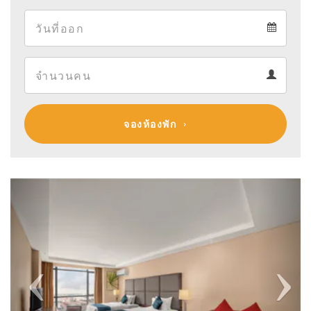
Arrival
Departure
calendar
Departure
Guests
calendar
Guests
calendar
จองห้องพัก
Previous
Next